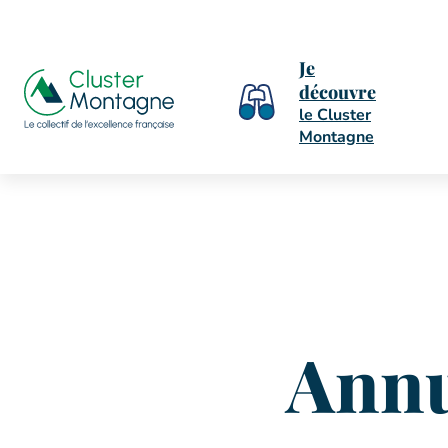
Je
découvre
le Cluster
Montagne
Annu