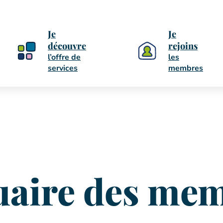
Je
Je
découvre
rejoins
l’offre de
les
services
membres
aire des me