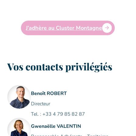
environnementaux d’aujourd’hui et de demain
pour une montagne vivante et partagée.
#connecter #inspirer #valoriser #accompagner
J’adhère au Cluster Montagne
Vos contacts privilégiés
Benoît ROBERT
Directeur
Tel. : +33 4 79 85 82 87
Gwenaëlle VALENTIN