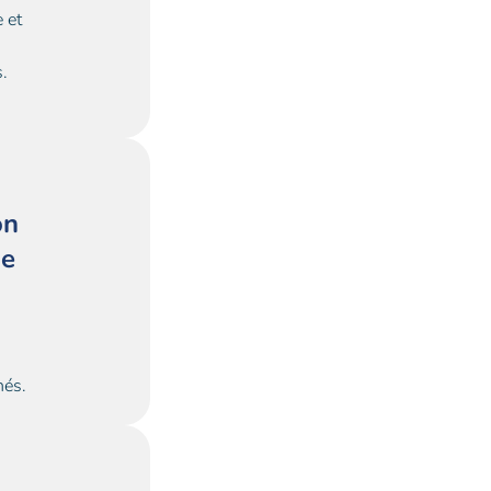
e et
s.
on
se
,
nés.