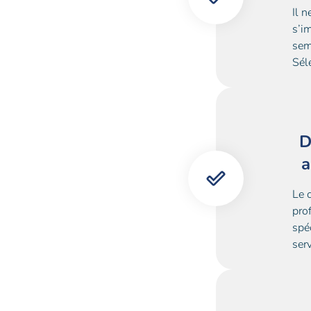
Il n
s’i
sem
Sél
D
a
Le 
pro
spé
serv