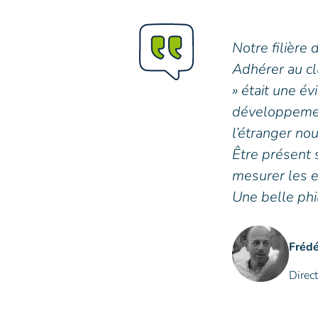
Notre filière
Adhérer au cl
» était une é
développement
l’étranger nou
Être présent s
mesurer les e
Une belle ph
Fréd
Direc