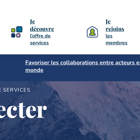
Je
Je
découvre
rejoins
l’offre de
les
services
membres
Favoriser les collaborations entre acteurs 
monde
E SERVICES
cter