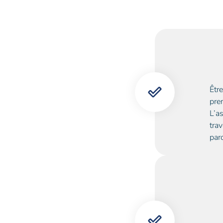
Êtr
pre
L’as
trav
par