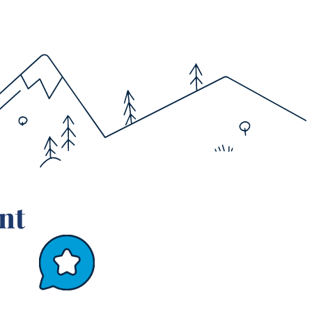
nos produits et nos solutions. 
visio, m’aident à faire découvrir
et à proposer des solutions ad
formelle qu’une approche comme
3/ Une routine au quotidien ?
Je regarde rapidement l’email du
m’intéresse, je creuse le sujet.
4/ Votre plus grande satisfactio
nt
J’ai en fait 2 grandes satisfacti
première est de concilier bons
: je gagne du temps, de l’effica
satisfaction a été de me rendre
que l’équipe du Cluster Monta