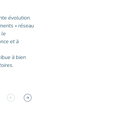
nte évolution.
1/ À quelle action phare avez-v
ements « réseau
particulièrement intéressée ?
 le
Juste après mon adhésion, j’ai e
nce et à
Cluster Montagne. Non seuleme
une même soirée, un grand no
ribue à bien
avec des professionnels d’horiz
oires.
diversité du cluster. À cette oc
passionnante sur un sujet qui 
de notre société Ecoload : le b
2/ Comment optimisez-vous votr
Montagne ?
Mon objectif principal, en adhér
sein des décideurs de l’univers