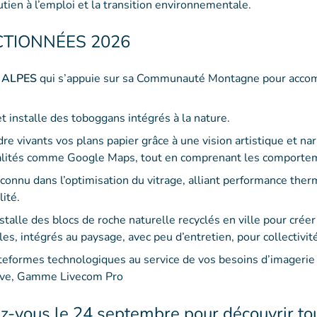
outien à l’emploi et la transition environnementale.
CTIONNÉES 2026
 ALPES
qui s’appuie sur sa Communauté Montagne pour accom
et installe des toboggans intégrés à la nature.
re vivants vos plans papier grâce à une vision artistique et na
nnalités comme Google Maps, tout en comprenant les comportem
econnu dans l’optimisation du vitrage, alliant performance ther
lité.
nstalle des blocs de roche naturelle recyclés en ville pour cré
les, intégrés au paysage, avec peu d’entretien, pour collectivi
teformes technologiques au service de vos besoins d’imagerie
ve, Gamme Livecom Pro
-vous le 24 septembre pour découvrir tou