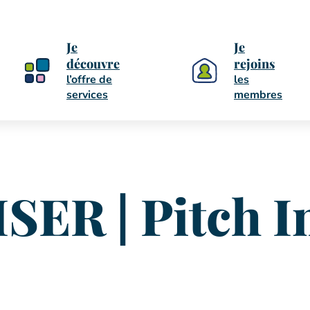
Je
Je
découvre
rejoins
l’offre de
les
services
membres
ER | Pitch I