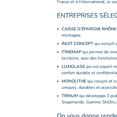
France et à l’international, le s
ENTREPRISES SÉLE
CAISSE D’ÉPARGNE RHÔNE
montagne.
INUIT CONCEPT
qui conçoit 
ITINEMAP
qui permet de rend
territoire, avec des fonctio
LUXIGLASS
qui est expert r
confort durable et confidentia
MONOLITHE
qui conçoit et i
uniques, durables et accessib
TRINUM
qui développe 3 pla
Snapmyride, Gamme SkiOnLi
On vous donne rendez