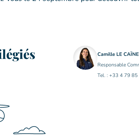
ilégiés
Camille LE CAÏN
Responsable Commu
Tel. : +33 4 79 85