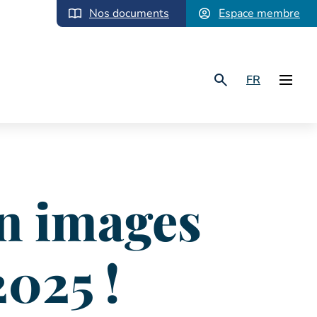
Nos documents
Espace membre
FR
en images
2025 !