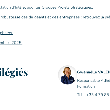
station d’Intérêt pour les Groupes Projets Stratégiques.
 robustesse des dirigeants et des entreprises : retrouvez la
pr
 photos.
embres 2025.
ilégiés
Gwenaëlle VALE
Responsable Adhére
Formation
Tel. : +33 4 79 85