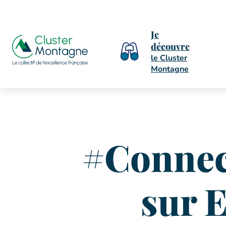
Je
découvre
le Cluster
Montagne
#Connect
sur E