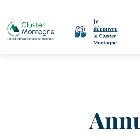
Je
découvre
le Cluster
Montagne
Annu