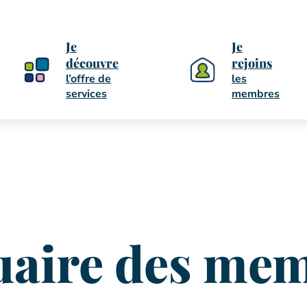
Je
Je
découvre
rejoins
l’offre de
les
services
membres
aire des me