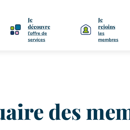
Je
Je
découvre
rejoins
l’offre de
les
services
membres
aire des me